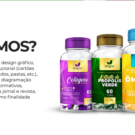
MOS?
design gráfico,
ucional (cartões
os, pastas, etc.),
rs, diagramação
formativos,
jornal e revista,
omo finalidade