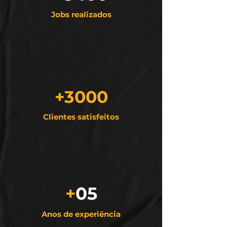
Jobs realizados
+3000
Clientes satisfeitos
+
05
Anos de experiência