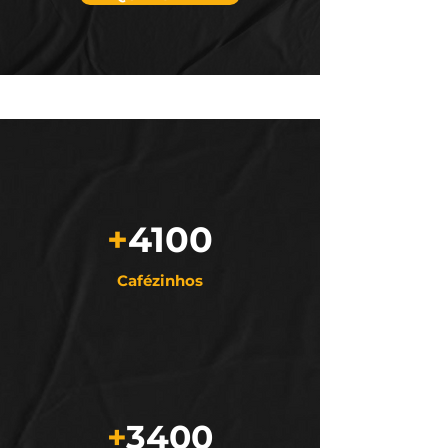
+
4
100
Cafézinhos
+
3
400