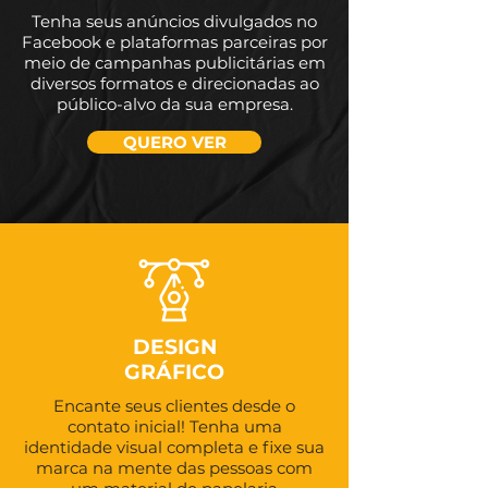
Tenha seus anúncios divulgados no
Facebook e plataformas parceiras por
meio de campanhas publicitárias em
diversos formatos e direcionadas ao
público-alvo da sua empresa.
QUERO VER
DESIGN
GRÁFICO
Encante seus clientes desde o
contato inicial! Tenha uma
identidade visual completa e fixe sua
marca na mente das pessoas com